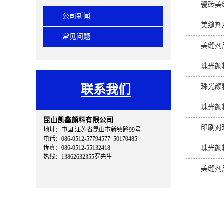
瓷砖美
公司新闻
美缝剂
常见问题
美缝剂
珠光颜
联系我们
珠光颜
珠光颜
昆山凯鑫颜料有限公司
印刷对
地址：中国.江苏省昆山市新镇路99号
电话：086-0512-57794577 50170485
传真：086-0512-55132418
珠光颜
热线：13862632355罗先生
美缝剂