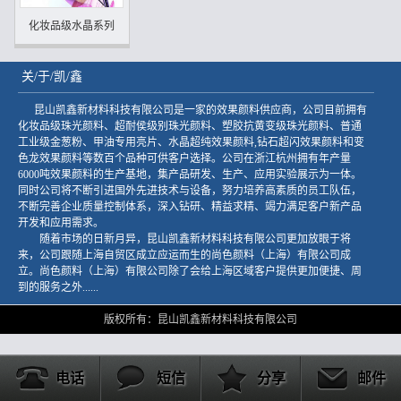
化妆品级水晶系列
关/于/凯/鑫
昆山凯鑫新材料科技有限公司是一家的效果颜料供应商，公司目前拥有
化妆品级珠光颜料、超耐侯级别珠光颜料、塑胶抗黄变级珠光颜料、普通
工业级金葱粉、甲油专用亮片、水晶超纯效果颜料,钻石超闪效果颜料和变
色龙效果颜料等数百个品种可供客户选择。公司在浙江杭州拥有年产量
6000吨效果颜料的生产基地，集产品研发、生产、应用实验展示为一体。
同时公司将不断引进国外先进技术与设备，努力培养高素质的员工队伍，
不断完善企业质量控制体系，深入钻研、精益求精、竭力满足客户新产品
开发和应用需求。
随着市场的日新月异，昆山凯鑫新材料科技有限公司更加放眼于将
来，公司跟随上海自贸区成立应运而生的尚色颜料（上海）有限公司成
立。尚色颜料（上海）有限公司除了会给上海区域客户提供更加便捷、周
到的服务之外......
版权所有：昆山凯鑫新材料科技有限公司
电话
短信
分享
邮件